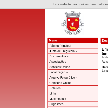
Este website usa cookies para melhorar
Menu
Des
Página Principal
Emi
Junta de Freguesia »
ten
Documentos »
24 d
Avi
Associações
Serviços Online
Data
Loca
Localização »
Arquivo Fotográfico »
Cemitério Online
Roteiros
Links
Multimédia »
Sugestões