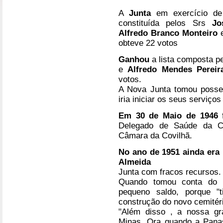
A
Junta
em exercício d
constituída pelos Srs
Jo
Alfredo Branco Monteiro
obteve 22 votos
Ganhou
a lista composta p
e
Alfredo Mendes Perei
votos.
A Nova Junta tomou poss
iria iniciar os seus serviço
Em 30 de Maio de 1946
Delegado de Saúde da Co
Câmara da Covilhã.
No ano de 1951 ainda era 
Almeida
Junta com fracos recursos.
Quando tomou conta do l
pequeno saldo, porque "
construção do novo cemitér
"Além disso , a nossa gr
Minas. Ora quando a Panas