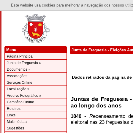
Este website usa cookies para melhorar a navegação dos nossos utiliza
Menu
Junta de Freguesia - Eleições Au
Página Principal
Junta de Freguesia »
Documentos »
Associações
Dados retirados da pagina de 
Serviços Online
Localização »
Arquivo Fotográfico »
Juntas de Freguesia 
Cemitério Online
ao longo dos anos
Roteiros
Links
1840
-
R
ecenseamento de 
eleitoral nas 23 freguesias 
Multimédia »
Sugestões