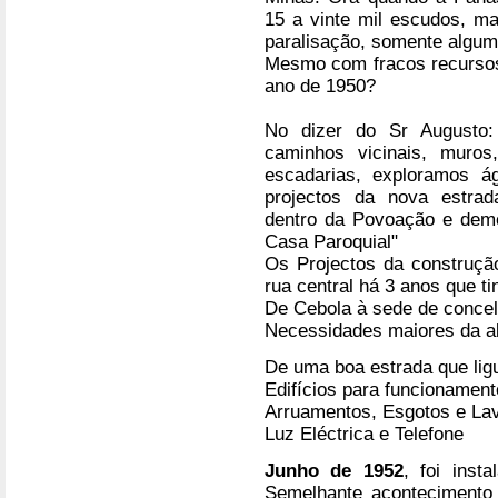
15 a vinte mil escudos, m
paralisação, somente algum
Mesmo com fracos recursos,
ano de 1950?
No dizer do Sr Augusto: 
caminhos vicinais, muros
escadarias, exploramos á
projectos da nova estrad
dentro da Povoação e dem
Casa Paroquial"
Os Projectos da construçã
rua central há 3 anos que t
De Cebola à sede de conce
Necessidades maiores da al
De uma boa estrada que lig
Edifícios para funcionamen
Arruamentos, Esgotos e La
Luz Eléctrica e Telefone
Junho de 1952
, foi inst
Semelhante acontecimento 