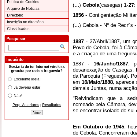
Política de Cookies
(...)
Cebola
(casegas) 1-
27
;
Arquivo de Notícias
1856
- Contigentação Milita
Directório
Inscrição no directório
(...) Cebola - Nº de Recrºs -
Classificados
Pesquisar
1887
- 27/Abril/1887, um g
Povo de Cebola, foi à Câma
e a criação de uma freguesia
Inquérito
1887 -
16/Junho/1887
, p
Gostaria de ter Internet wireless
desanexação de Casegas. E
gratuita por toda a freguesia?
da Paróquia (Freguesia). P
Excelente Ideia!
em
16/Maio/1888
, aparece 
Já deveria estar!
demais Juntas, numa acção 
Não!
"Reivindicam que a sede
nomeado pela Câmara, deve
Perg. Anteriores
Resultados
|
se encontrar isolado do sul 
Em Outubro de 1945
, hou
de Cebola. Concorreram dua