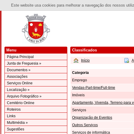
Este website usa cookies para melhorar a navegação dos nossos utiliza
Menu
Classificados
Página Principal
Início
A
Junta de Freguesia »
Documentos »
Categoria
Associações
Emprego
Serviços Online
Vendas-Part-time/Full-time
Localização »
Imóveis
Arquivo Fotográfico »
Apartamento, Vivenda, Terreno para 
Cemitério Online
Roteiros
Serviços
Links
Organização de Eventos
Multimédia »
Outros Serviços
Sugestões
Serviços de informática