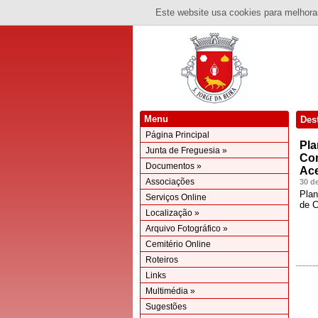
Este website usa cookies para melhorar
Menu
Des
Página Principal
Pla
Junta de Freguesia »
Con
Documentos »
Ac
Associações
30 d
Plan
Serviços Online
de C
Localização »
Arquivo Fotográfico »
Cemitério Online
Roteiros
Links
Multimédia »
Sugestões