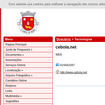
Este website usa cookies para melhorar a navegação dos nossos utiliza
Menu
Directório
> Tecnologias
Página Principal
cebola.net
Junta de Freguesia »
WEB
Documentos »
Associações
Serviços Online
919482097
Localização »
http://www.cebola.net
Arquivo Fotográfico »
Cemitério Online
Roteiros
Links
Multimédia »
Sugestões