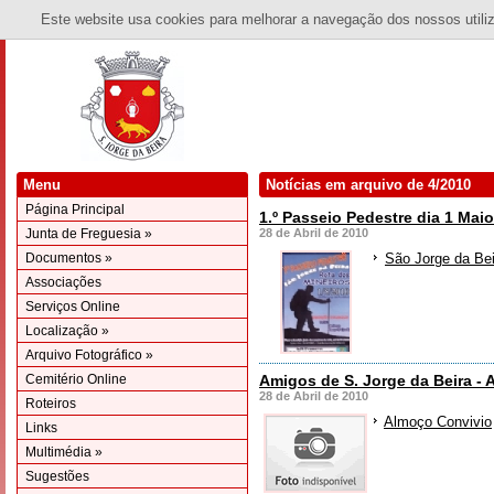
Este website usa cookies para melhorar a navegação dos nossos utiliza
Menu
Notícias em arquivo de 4/2010
Página Principal
1.º Passeio Pedestre dia 1 Mai
Junta de Freguesia »
28 de Abril de 2010
Documentos »
São Jorge da Bei
Associações
Serviços Online
Localização »
Arquivo Fotográfico »
Cemitério Online
Amigos de S. Jorge da Beira -
28 de Abril de 2010
Roteiros
Almoço Convivio
Links
Multimédia »
Sugestões