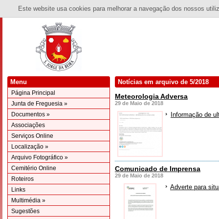
Este website usa cookies para melhorar a navegação dos nossos utiliza
Menu
Notícias em arquivo de 5/2018
Página Principal
Meteorologia Adversa
Junta de Freguesia »
29 de Maio de 2018
Documentos »
Informação de ul
Associações
Serviços Online
Localização »
Arquivo Fotográfico »
Cemitério Online
Comunicado de Imprensa
29 de Maio de 2018
Roteiros
Adverte para situ
Links
Multimédia »
Sugestões